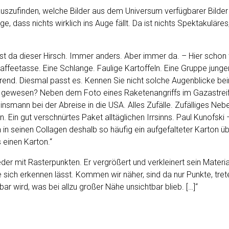
auszufinden, welche Bilder aus dem Universum verfügbarer Bilder
 dass nichts wirklich ins Auge fällt. Da ist nichts Spektakuläres
r ist da dieser Hirsch. Immer anders. Aber immer da. – Hier scho
 Kaffeetasse. Eine Schlange. Faulige Kartoffeln. Eine Gruppe ju
nd. Diesmal passt es. Kennen Sie nicht solche Augenblicke beim 
 gewesen? Neben dem Foto eines Raketenangriffs im Gazastreife
insmann bei der Abreise in die USA. Alles Zufälle. Zufälliges
Ein gut verschnürtes Paket alltäglichen Irrsinns. Paul Kunofski
ch in seinen Collagen deshalb so häufig ein aufgefalteter Karton ü
 einen Karton.“
eder mit Rasterpunkten. Er vergrößert und verkleinert sein Materia
 sich erkennen lässt. Kommen wir näher, sind da nur Punkte, tre
bar wird, was bei allzu großer Nähe unsichtbar blieb. […]“