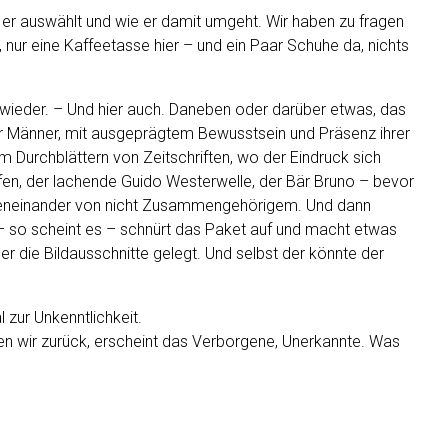
 er auswählt und wie er damit umgeht. Wir haben zu fragen
, nur eine Kaffeetasse hier – und ein Paar Schuhe da, nichts
n wieder. – Und hier auch. Daneben oder darüber etwas, das
nger Männer, mit ausgeprägtem Bewusstsein und Präsenz ihrer
Durch­blättern von Zeitschriften, wo der Eindruck sich
n, der lachende Guido Wester­welle, der Bär Bruno – bevor
 Nebeneinander von nicht Zusammengehörigem. Und dann
 – so scheint es – schnürt das Paket auf und macht etwas
ber die Bildausschnitte gelegt. Und selbst der könnte der
l zur Unkenntlichkeit.
ten wir zurück, erscheint das Verborgene, Unerkannte. Was